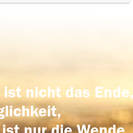
 ist nicht das Ende,
lichkeit,
 ist nur die Wende,