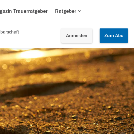
gazin Trauerratgeber
Ratgeber
barschaft
Anmelden
Zum
Abo