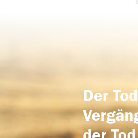
Der Tod
Vergäng
der Tod