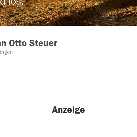
d los,
n Otto Steuer
ngen
Anzeige