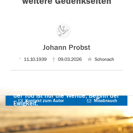
weitere Gedenkseiten
Johann Probst
11.10.1939
09.03.2026
Schonach
Der Tod ist nicht das Ende, nicht die
Vergänglichkeit,
der Tod ist nur die Wende, Beginn der
Kontakt zum Autor
Missbrauch
Ewigkeit.
aufnehmen
melden