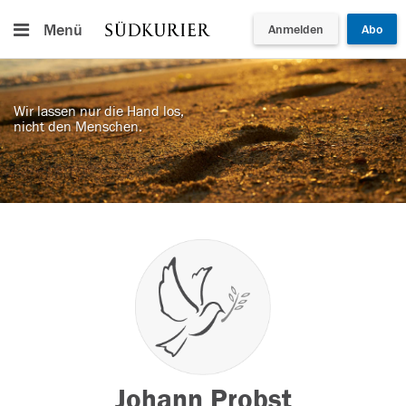
Menü
Anmelden
Abo
Wir lassen nur die Hand los,
nicht den Menschen.
Johann Probst