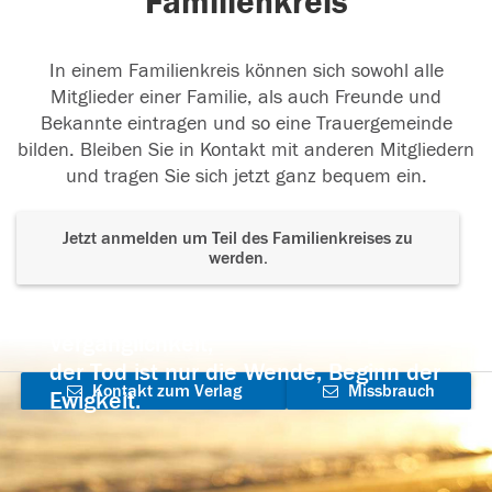
Familienkreis
In einem Familienkreis können sich sowohl alle
Mitglieder einer Familie, als auch Freunde und
Bekannte eintragen und so eine Trauergemeinde
bilden. Bleiben Sie in Kontakt mit anderen Mitgliedern
und tragen Sie sich jetzt ganz bequem ein.
Jetzt anmelden um Teil des Familienkreises zu
werden.
Der Tod ist nicht das Ende, nicht die
Vergänglichkeit,
der Tod ist nur die Wende, Beginn der
Kontakt zum Verlag
Missbrauch
Ewigkeit.
aufnehmen
melden