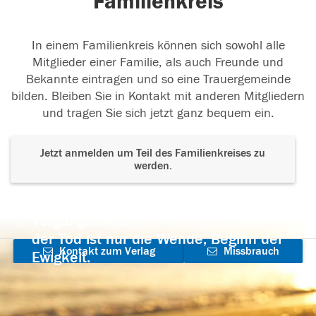
Familienkreis
In einem Familienkreis können sich sowohl alle
Mitglieder einer Familie, als auch Freunde und
Bekannte eintragen und so eine Trauergemeinde
bilden. Bleiben Sie in Kontakt mit anderen Mitgliedern
und tragen Sie sich jetzt ganz bequem ein.
Jetzt anmelden um Teil des Familienkreises zu
werden.
Der Tod ist nicht das Ende, nicht die
Vergänglichkeit,
der Tod ist nur die Wende, Beginn der
Kontakt zum Verlag
Missbrauch
Ewigkeit.
aufnehmen
melden