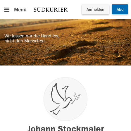
Menü
Anmelden
Abo
Wir lassen nur die Hand los,
nicht den Menschen.
Johann Stockmaier