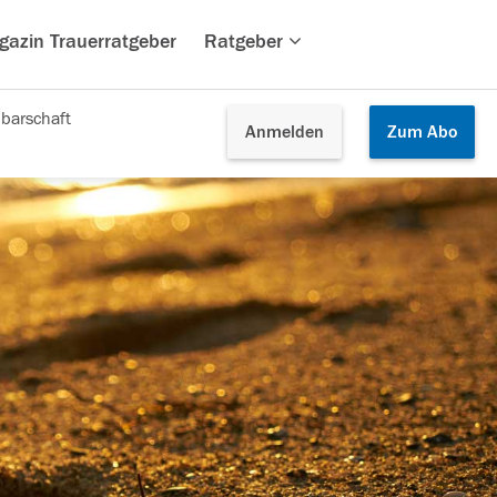
gazin Trauerratgeber
Ratgeber
barschaft
Anmelden
Zum
Abo