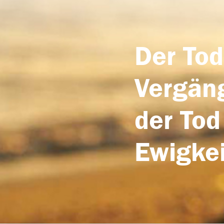
Der Tod
Vergäng
der Tod
Ewigkei