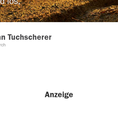
d los,
n Tuchscherer
rch
Anzeige