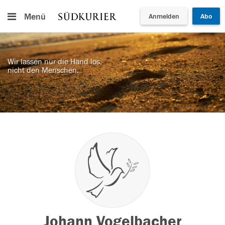
Menü
Anmelden
Abo
Wir lassen nur die Hand los,
nicht den Menschen.
Johann Vogelbacher