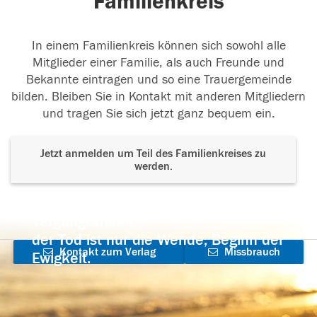
Familienkreis
In einem Familienkreis können sich sowohl alle
Mitglieder einer Familie, als auch Freunde und
Bekannte eintragen und so eine Trauergemeinde
bilden. Bleiben Sie in Kontakt mit anderen Mitgliedern
und tragen Sie sich jetzt ganz bequem ein.
Jetzt anmelden um Teil des Familienkreises zu
werden.
Der Tod ist nicht das Ende, nicht die
Vergänglichkeit,
der Tod ist nur die Wende, Beginn der
Kontakt zum Verlag
Missbrauch
Ewigkeit.
aufnehmen
melden