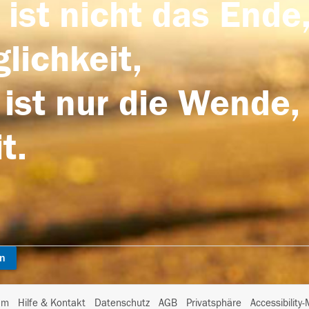
 ist nicht das Ende,
lichkeit,
 ist nur die Wende,
t.
en
I
um
Hilfe & Kontakt
Datenschutz
AGB
Privatsphäre
Accessibility