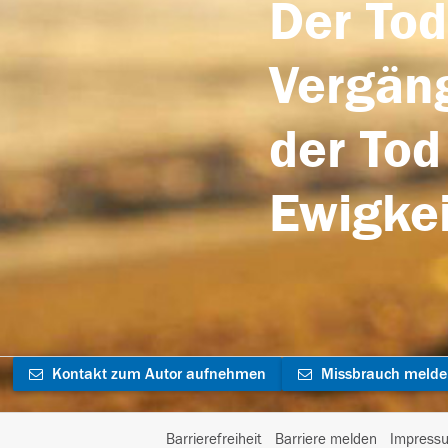
Der Tod
Vergäng
der Tod
Ewigkei
Kontakt zum Autor aufnehmen
Missbrauch meld
Barrierefreiheit
Barriere melden
Impress