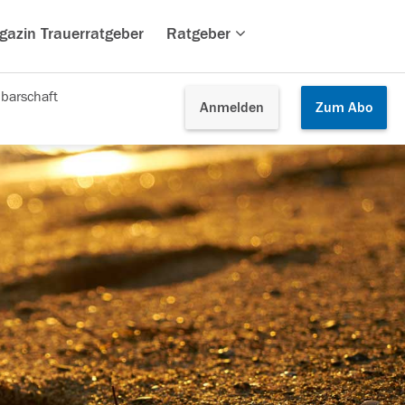
gazin Trauerratgeber
Ratgeber
barschaft
Anmelden
Zum
Abo