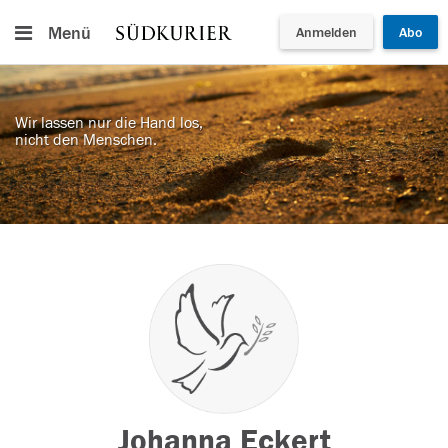
Menü
Anmelden
Abo
Wir lassen nur die Hand los,
nicht den Menschen.
Johanna Eckert