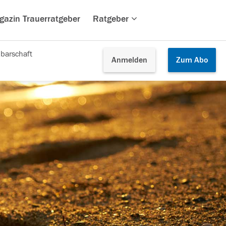
gazin Trauerratgeber
Ratgeber
barschaft
Anmelden
Zum
Abo