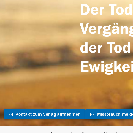
Der Tod
Vergäng
der Tod
Ewigkei
Kontakt zum Verlag aufnehmen
Missbrauch meld