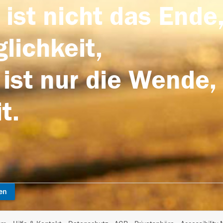
 ist nicht das Ende,
lichkeit,
 ist nur die Wende,
t.
en