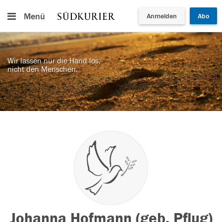
Menü
Anmelden
Abo
Wir lassen nur die Hand los,
nicht den Menschen.
Johanna Hofmann (geb. Pflug)