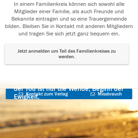
In einem Familienkreis können sich sowohl alle
Mitglieder einer Familie, als auch Freunde und
Bekannte eintragen und so eine Trauergemeinde
bilden. Bleiben Sie in Kontakt mit anderen Mitgliedern
und tragen Sie sich jetzt ganz bequem ein.
Jetzt anmelden um Teil des Familienkreises zu
werden.
Der Tod ist nicht das Ende, nicht die
Vergänglichkeit,
der Tod ist nur die Wende, Beginn der
Kontakt zum Verlag
Missbrauch
Ewigkeit.
aufnehmen
melden