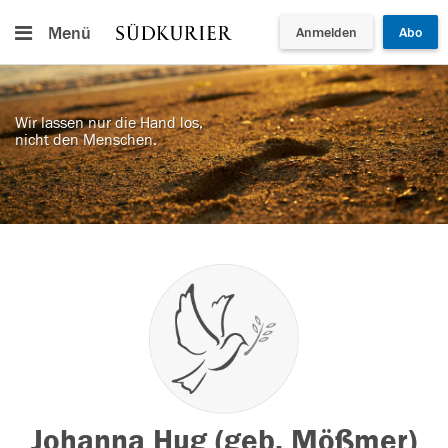
Menü
Anmelden
Abo
Wir lassen nur die Hand los,
nicht den Menschen.
Johanna Hug (geb. Mößmer)