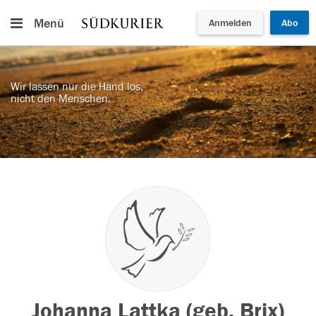
Menü
Anmelden
Abo
Wir lassen nur die Hand los,
nicht den Menschen.
Johanna Lattka (geb. Brix)