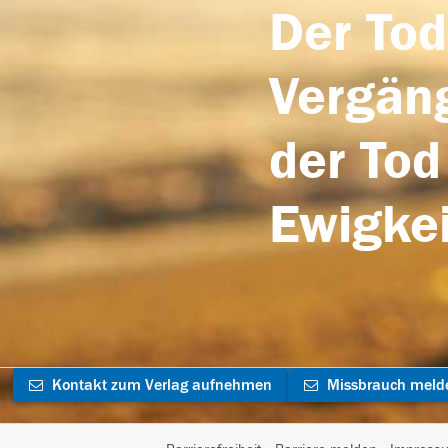
Der Tod
Vergäng
der Tod
Ewigkei
Kontakt zum Verlag aufnehmen
Missbrauch meld