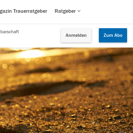
gazin Trauerratgeber
Ratgeber
barschaft
Anmelden
Zum
Abo