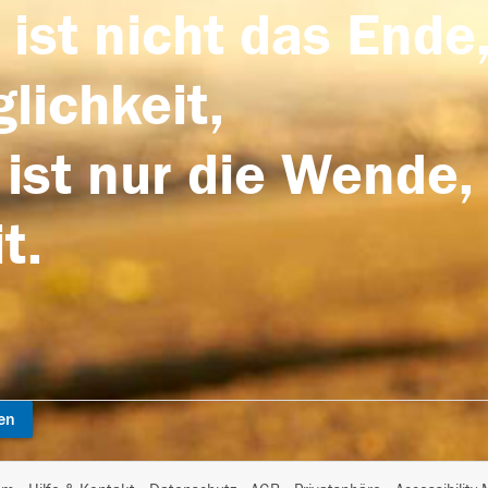
 ist nicht das Ende,
lichkeit,
 ist nur die Wende,
t.
en