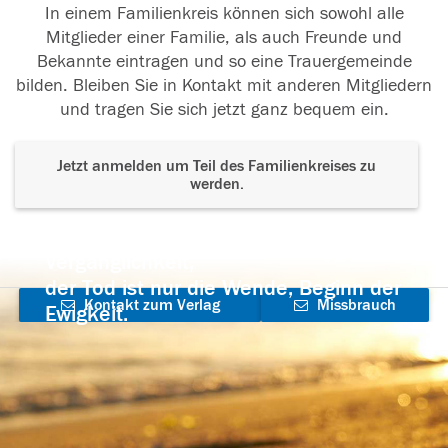
In einem Familienkreis können sich sowohl alle
Mitglieder einer Familie, als auch Freunde und
Bekannte eintragen und so eine Trauergemeinde
bilden. Bleiben Sie in Kontakt mit anderen Mitgliedern
und tragen Sie sich jetzt ganz bequem ein.
Jetzt anmelden um Teil des Familienkreises zu
werden.
Der Tod ist nicht das Ende, nicht die
Vergänglichkeit,
der Tod ist nur die Wende, Beginn der
Kontakt zum Verlag
Missbrauch
Ewigkeit.
aufnehmen
melden