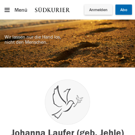
Menü
Anmelden
Abo
Wir lassen nur die Hand los,
nicht den Menschen.
Johanna Laufer (geb. Jehle)