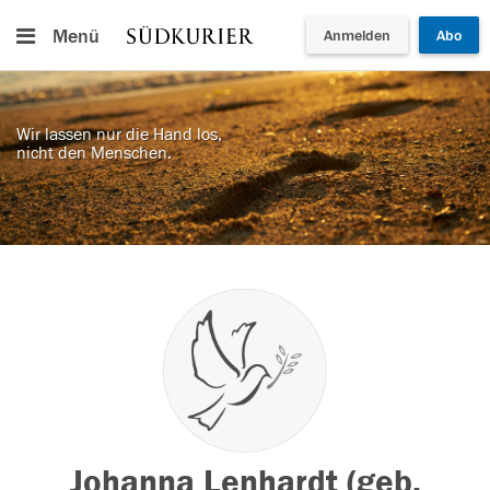
Menü
Anmelden
Abo
Wir lassen nur die Hand los,
nicht den Menschen.
Johanna Lenhardt (geb.