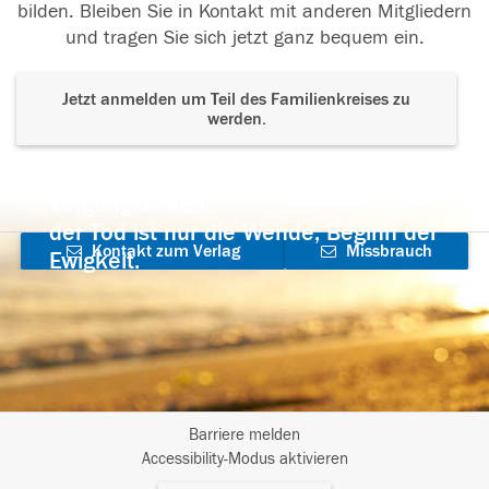
bilden. Bleiben Sie in Kontakt mit anderen Mitgliedern
und tragen Sie sich jetzt ganz bequem ein.
Jetzt anmelden um Teil des Familienkreises zu
werden.
Der Tod ist nicht das Ende, nicht die
Vergänglichkeit,
der Tod ist nur die Wende, Beginn der
Kontakt zum Verlag
Missbrauch
Ewigkeit.
aufnehmen
melden
Barriere melden
I
Accessibility-Modus aktivieren