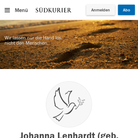
Menü
Anmelden
Abo
Wir lassen nur die Hand los,
nicht den Menschen.
Johanna Lenhardt (geb.