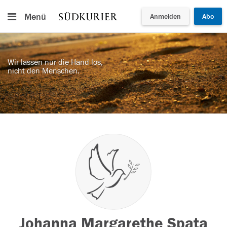
Menü
Anmelden
Abo
Wir lassen nur die Hand los,
nicht den Menschen.
Johanna Margarethe Spata