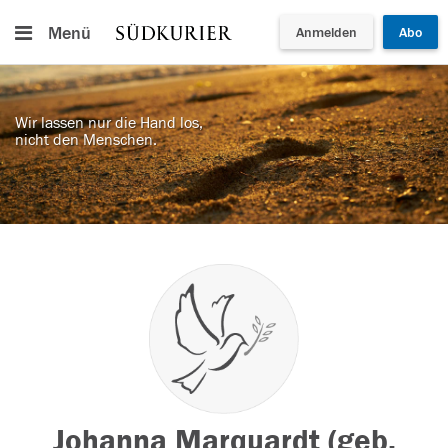
Menü
Anmelden
Abo
Wir lassen nur die Hand los,
nicht den Menschen.
Johanna Marquardt (geb.