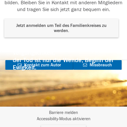
bilden. Bleiben Sie in Kontakt mit anderen Mitgliedern
und tragen Sie sich jetzt ganz bequem ein.
Jetzt anmelden um Teil des Familienkreises zu
werden.
Der Tod ist nicht das Ende, nicht die
Vergänglichkeit,
der Tod ist nur die Wende, Beginn der
Kontakt zum Autor
Missbrauch
Ewigkeit.
aufnehmen
melden
Barriere melden
I
Accessibility-Modus aktivieren