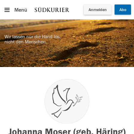
Menü
Anmelden
Abo
Wir lassen nur die Hand los,
nicht den Menschen.
Johanna Moser (geb. Häring)