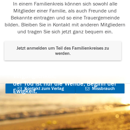
In einem Familienkreis können sich sowohl alle
Mitglieder einer Familie, als auch Freunde und
Bekannte eintragen und so eine Trauergemeinde
bilden. Bleiben Sie in Kontakt mit anderen Mitgliedern
und tragen Sie sich jetzt ganz bequem ein.
Jetzt anmelden um Teil des Familienkreises zu
werden.
Der Tod ist nicht das Ende, nicht die
Vergänglichkeit,
der Tod ist nur die Wende, Beginn der
Kontakt zum Verlag
Missbrauch
Ewigkeit.
aufnehmen
melden