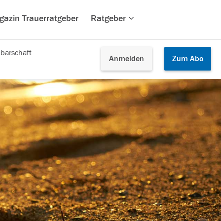
gazin Trauerratgeber
Ratgeber
barschaft
Anmelden
Zum
Abo