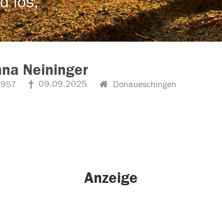
d los,
na Neininger
09.09.2025
1957
Donaueschingen
Anzeige