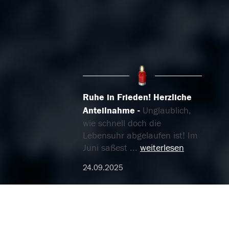
Ruhe in Frieden! Herzliche
Anteilnahme
Unglaublich,
wie schnell doch die
Lebensuhr abgelaufen ist! Im
Juni saßest
...
weiterlesen
24.09.2025