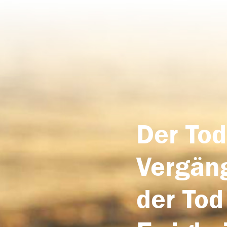
Der Tod
Vergäng
der Tod