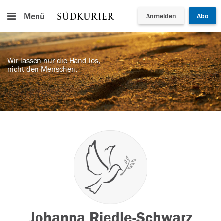
Menü
Anmelden
Abo
Wir lassen nur die Hand los,
nicht den Menschen.
Johanna Riedle-Schwarz