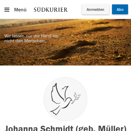
Menü
Anmelden
Abo
Wir lassen nur die Hand los,
nicht den Menschen.
Johanna Schmidt (geb. Müller)