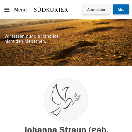
Menü
Anmelden
Abo
Wir lassen nur die Hand los,
nicht den Menschen.
Johanna Straup (geb.