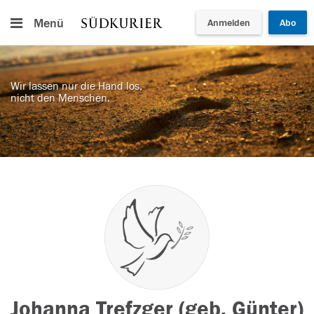
Menü
Anmelden
Abo
Wir lassen nur die Hand los,
nicht den Menschen.
Johanna Trefzger (geb. Günter)