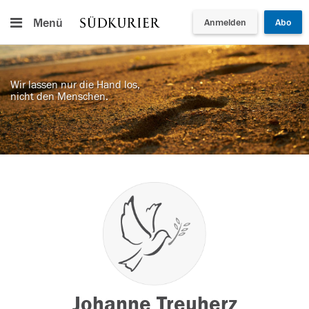
Menü
Anmelden
Abo
Wir lassen nur die Hand los,
nicht den Menschen.
Johanne Treuherz