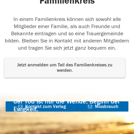
Familienkreis
In einem Familienkreis können sich sowohl alle
Mitglieder einer Familie, als auch Freunde und
Bekannte eintragen und so eine Trauergemeinde
bilden. Bleiben Sie in Kontakt mit anderen Mitgliedern
und tragen Sie sich jetzt ganz bequem ein.
Jetzt anmelden um Teil des Familienkreises zu
werden.
Der Tod ist nicht das Ende, nicht die
Vergänglichkeit,
der Tod ist nur die Wende, Beginn der
Kontakt zum Verlag
Missbrauch
Ewigkeit.
aufnehmen
melden