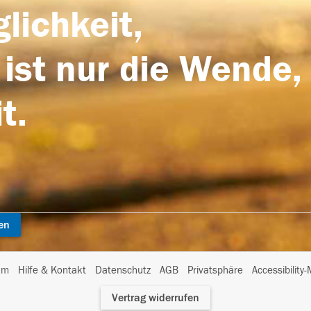
lichkeit,
 ist nur die Wende,
t.
en
I
um
Hilfe & Kontakt
Datenschutz
AGB
Privatsphäre
Accessibility
m
Vertrag widerrufen
A