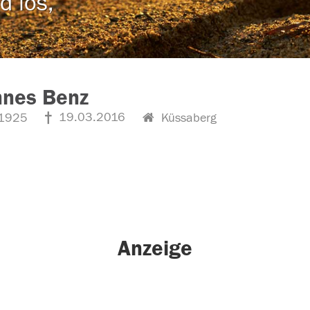
d los,
nnes Benz
19.03.2016
1925
Küssaberg
Anzeige