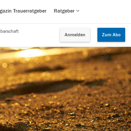
gazin Trauerratgeber
Ratgeber
barschaft
Anmelden
Zum
Abo