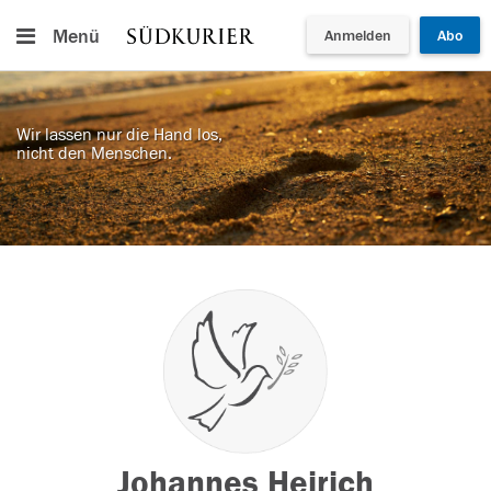
Menü
Anmelden
Abo
Wir lassen nur die Hand los,
nicht den Menschen.
Johannes Heirich