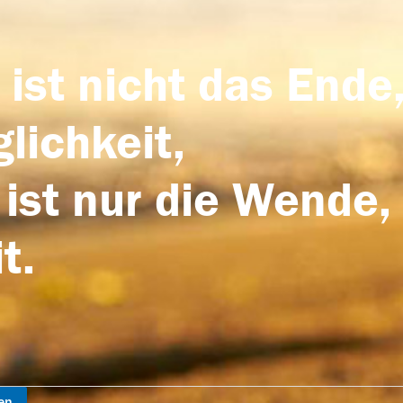
 ist nicht das Ende,
lichkeit,
 ist nur die Wende,
t.
en