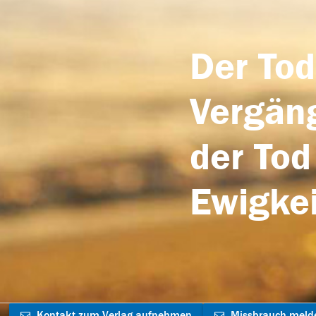
Der Tod
Vergäng
der Tod
Ewigkei
Kontakt zum Verlag aufnehmen
Missbrauch meld