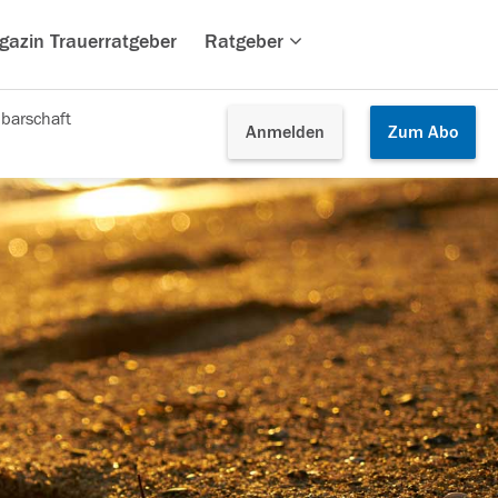
gazin Trauerratgeber
Ratgeber
barschaft
Anmelden
Zum
Abo