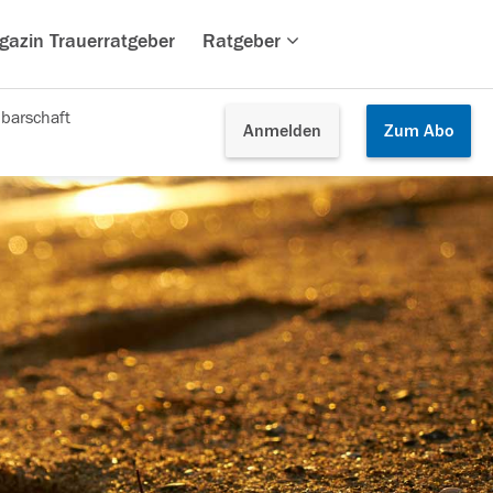
gazin Trauerratgeber
Ratgeber
barschaft
Anmelden
Zum
Abo