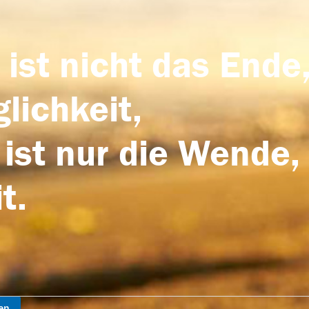
 ist nicht das Ende,
lichkeit,
 ist nur die Wende,
t.
en