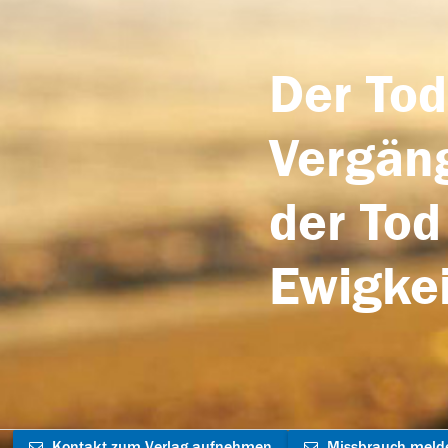
Der Tod
Vergäng
der Tod
Ewigkei
Kontakt zum Verlag aufnehmen
Missbrauch meld