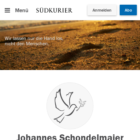
Menü
Anmelden
Abo
Wir lassen nur die Hand los,
nicht den Menschen.
Johannes Schondelmaier