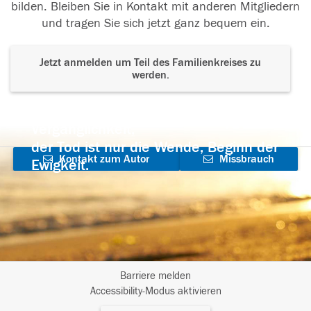
bilden. Bleiben Sie in Kontakt mit anderen Mitgliedern
und tragen Sie sich jetzt ganz bequem ein.
Jetzt anmelden um Teil des Familienkreises zu
werden.
Der Tod ist nicht das Ende, nicht die
Vergänglichkeit,
der Tod ist nur die Wende, Beginn der
Kontakt zum Autor
Missbrauch
Ewigkeit.
aufnehmen
melden
Barriere melden
I
Accessibility-Modus aktivieren