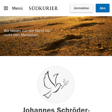
Menü
Anmelden
Abo
Wir lassen nur die Hand los,
nicht den Menschen.
Johannes Schröder-