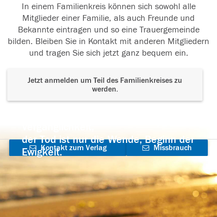
In einem Familienkreis können sich sowohl alle
Mitglieder einer Familie, als auch Freunde und
Bekannte eintragen und so eine Trauergemeinde
bilden. Bleiben Sie in Kontakt mit anderen Mitgliedern
und tragen Sie sich jetzt ganz bequem ein.
Jetzt anmelden um Teil des Familienkreises zu
werden.
Der Tod ist nicht das Ende, nicht die
Vergänglichkeit,
der Tod ist nur die Wende, Beginn der
Kontakt zum Verlag
Missbrauch
Ewigkeit.
aufnehmen
melden