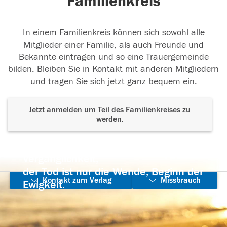
Familienkreis
In einem Familienkreis können sich sowohl alle
Mitglieder einer Familie, als auch Freunde und
Bekannte eintragen und so eine Trauergemeinde
bilden. Bleiben Sie in Kontakt mit anderen Mitgliedern
und tragen Sie sich jetzt ganz bequem ein.
Jetzt anmelden um Teil des Familienkreises zu
werden.
Der Tod ist nicht das Ende, nicht die
Vergänglichkeit,
der Tod ist nur die Wende, Beginn der
Kontakt zum Verlag
Missbrauch
Ewigkeit.
aufnehmen
melden