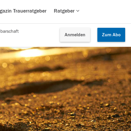
gazin Trauerratgeber
Ratgeber
barschaft
Anmelden
Zum
Abo