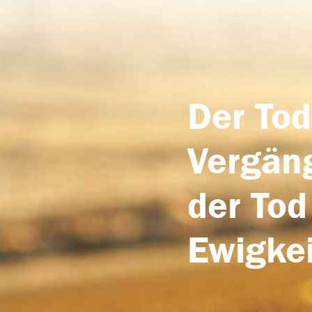
Der Tod
Vergäng
der Tod
Ewigkei