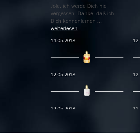
Jole, ich werde Dich nie
vergessen. Danke, daß ich
Dich kennenlernen
...
weiterlesen
14.05.2018
12
12.05.2018
12
12.05.2018
11