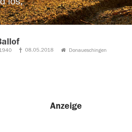
d los,
Ballof
08.05.2018
1940
Donaueschingen
Anzeige