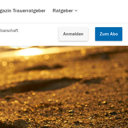
gazin Trauerratgeber
Ratgeber
barschaft
Anmelden
Zum
Abo