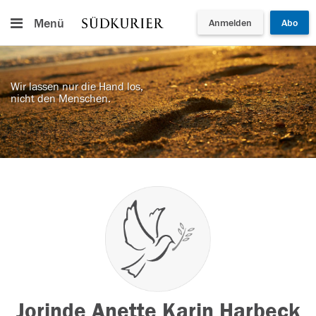
Menü
Anmelden
Abo
Wir lassen nur die Hand los,
nicht den Menschen.
Jorinde Anette Karin Harbeck