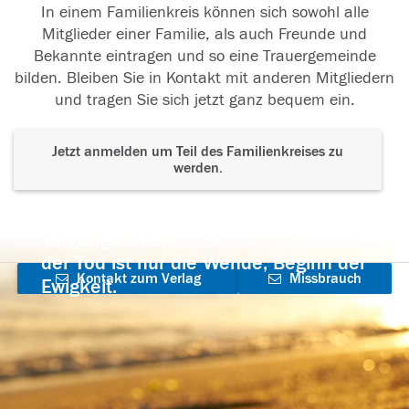
In einem Familienkreis können sich sowohl alle
Mitglieder einer Familie, als auch Freunde und
Bekannte eintragen und so eine Trauergemeinde
bilden. Bleiben Sie in Kontakt mit anderen Mitgliedern
und tragen Sie sich jetzt ganz bequem ein.
Jetzt anmelden um Teil des Familienkreises zu
werden.
Der Tod ist nicht das Ende, nicht die
Vergänglichkeit,
der Tod ist nur die Wende, Beginn der
Kontakt zum Verlag
Missbrauch
Ewigkeit.
aufnehmen
melden