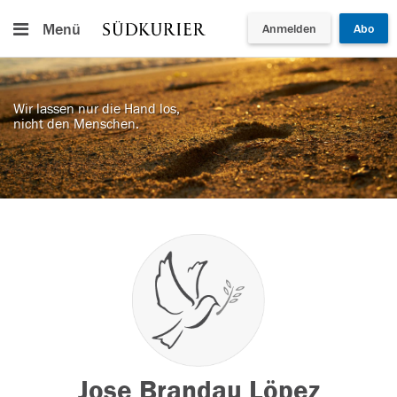
Menü
Anmelden
Abo
Wir lassen nur die Hand los,
nicht den Menschen.
Jose Brandau Löpez