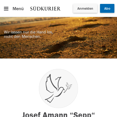
Menü
Anmelden
Abo
Wir lassen nur die Hand los,
nicht den Menschen.
Josef Amann “Sepp“