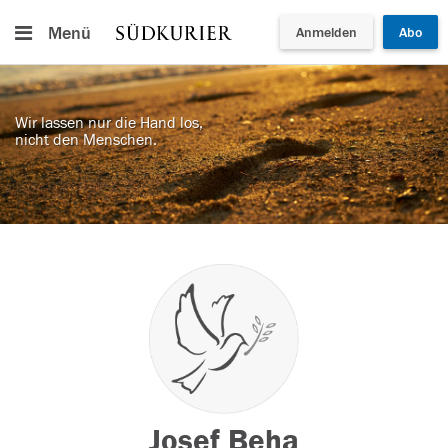
Menü
Anmelden
Abo
Wir lassen nur die Hand los,
nicht den Menschen.
Josef Beha