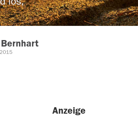
d los,
 Bernhart
.2015
Anzeige