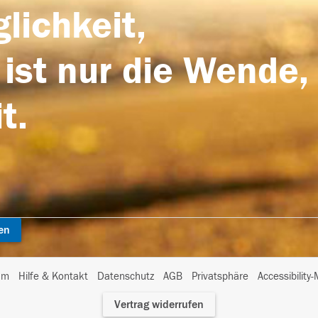
lichkeit,
 ist nur die Wende,
t.
en
I
um
Hilfe & Kontakt
Datenschutz
AGB
Privatsphäre
Accessibility
m
Vertrag widerrufen
A