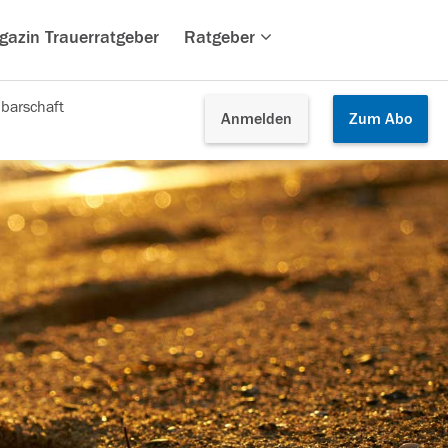
gazin Trauerratgeber
Ratgeber
barschaft
Anmelden
Zum
Abo