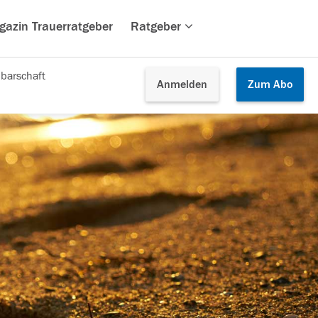
gazin Trauerratgeber
Ratgeber
barschaft
Anmelden
Zum
Abo