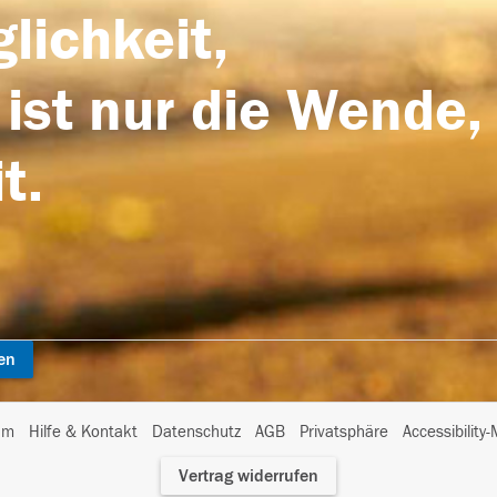
lichkeit,
 ist nur die Wende,
t.
en
I
um
Hilfe & Kontakt
Datenschutz
AGB
Privatsphäre
Accessibility
m
Vertrag widerrufen
A