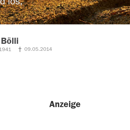
d los,
 Bölli
09.05.2014
1941
Anzeige