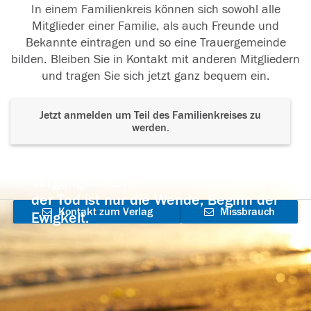
In einem Familienkreis können sich sowohl alle
Mitglieder einer Familie, als auch Freunde und
Bekannte eintragen und so eine Trauergemeinde
bilden. Bleiben Sie in Kontakt mit anderen Mitgliedern
und tragen Sie sich jetzt ganz bequem ein.
Jetzt anmelden um Teil des Familienkreises zu
werden.
Der Tod ist nicht das Ende, nicht die
Vergänglichkeit,
der Tod ist nur die Wende, Beginn der
Kontakt zum Verlag
Missbrauch
Ewigkeit.
aufnehmen
melden