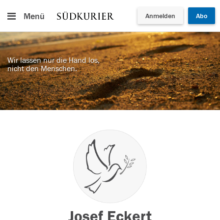
Menü
Anmelden
Abo
Wir lassen nur die Hand los,
nicht den Menschen.
Josef Eckert