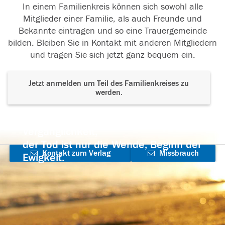
In einem Familienkreis können sich sowohl alle
Mitglieder einer Familie, als auch Freunde und
Bekannte eintragen und so eine Trauergemeinde
bilden. Bleiben Sie in Kontakt mit anderen Mitgliedern
und tragen Sie sich jetzt ganz bequem ein.
Jetzt anmelden um Teil des Familienkreises zu
werden.
Der Tod ist nicht das Ende, nicht die
Vergänglichkeit,
der Tod ist nur die Wende, Beginn der
Kontakt zum Verlag
Missbrauch
Ewigkeit.
aufnehmen
melden