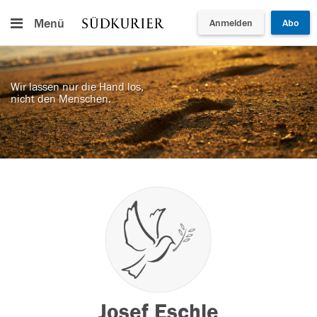
Menü
Anmelden
Abo
Wir lassen nur die Hand los,
nicht den Menschen.
Josef Eschle