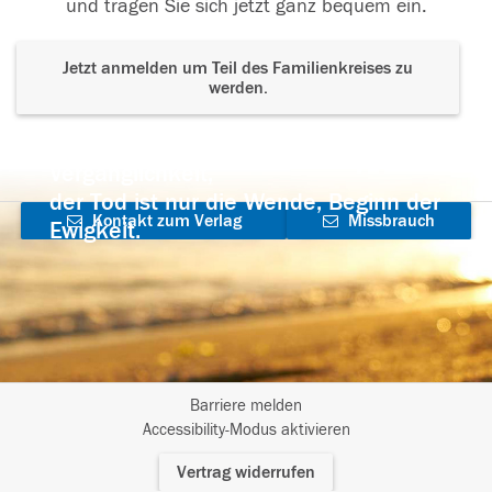
und tragen Sie sich jetzt ganz bequem ein.
Jetzt anmelden um Teil des Familienkreises zu
werden.
Der Tod ist nicht das Ende, nicht die
Vergänglichkeit,
der Tod ist nur die Wende, Beginn der
Kontakt zum Verlag
Missbrauch
Ewigkeit.
aufnehmen
melden
Barriere melden
I
Accessibility-Modus aktivieren
m
Vertrag widerrufen
A