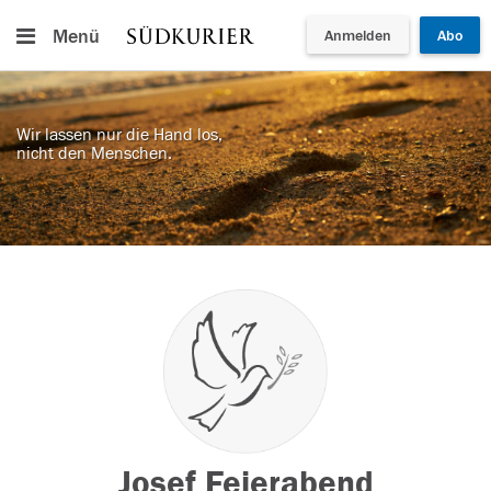
Menü
Anmelden
Abo
Wir lassen nur die Hand los,
nicht den Menschen.
Josef Feierabend