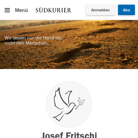
Menü
Anmelden
Abo
Wir lassen nur die Hand los,
nicht den Menschen.
Josef Fritschi