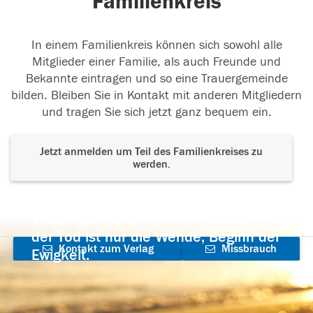
Familienkreis
In einem Familienkreis können sich sowohl alle
Mitglieder einer Familie, als auch Freunde und
Bekannte eintragen und so eine Trauergemeinde
bilden. Bleiben Sie in Kontakt mit anderen Mitgliedern
und tragen Sie sich jetzt ganz bequem ein.
Jetzt anmelden um Teil des Familienkreises zu
werden.
Der Tod ist nicht das Ende, nicht die
Vergänglichkeit,
der Tod ist nur die Wende, Beginn der
Kontakt zum Verlag
Missbrauch
Ewigkeit.
aufnehmen
melden