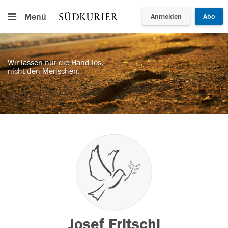
Menü
Anmelden
Abo
Wir lassen nur die Hand los,
nicht den Menschen.
Josef Fritschi